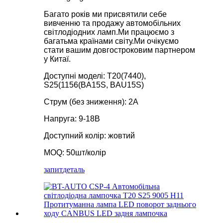
Багато років ми присвятили себе
вивченню та продажу автомобільних
світлодіодних ламп.Ми працюємо з
багатьма країнами світу.Ми очікуємо
стати вашим довгостроковим партнером
у Китаї.
Доступні моделі: T20(7440),
S25(1156(BA15S, BAU15S)
Струм (без зниження): 2A
Напруга: 9-18В
Доступний колір: жовтий
MOQ: 50шт/колір
запит
деталь