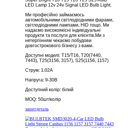
LED Lamp 12v 24v Signal LED Bulb Light.
Ми професійно займаємось
автомобільними світлодіодними фарами,
світлодіодними лампами, HID тощо. Ми
надаємо високоякісні індивідуальні
продукти та послуги для клієнтів.Ми з
нетерпінням чекаємо побудови
довгострокового бізнесу з вами.
Доступні моделі: T15/T16, T20(7440,
7443), T25(3156, 3157), S25(1156, 1157)
Струм: 1.02A
Напруга: 9-30В
Доступний колір: білий
MOQ: 50шт/колір
запит
деталь