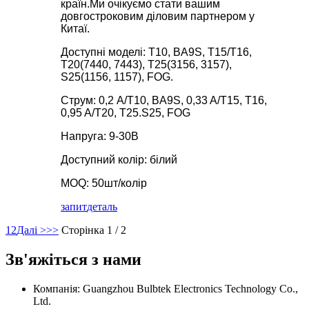
країн.Ми очікуємо стати вашим
довгостроковим діловим партнером у
Китаї.
Доступні моделі: T10, BA9S, T15/T16,
T20(7440, 7443), T25(3156, 3157),
S25(1156, 1157), FOG.
Струм: 0,2 A/T10, BA9S, 0,33 A/T15, T16,
0,95 A/T20, T25.S25, FOG
Напруга: 9-30В
Доступний колір: білий
MOQ: 50шт/колір
запит
деталь
1
2
Далі >
>>
Сторінка 1 / 2
Зв'яжіться з нами
Компанія: Guangzhou Bulbtek Electronics Technology Co.,
Ltd.