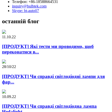
Телефон: +86-18588664531
inquiry@bulbtek.com
Skype: bt-auto07
останній блог
11.10.22
[ПРОДУКТ] Які тести ми проводимо, щоб
переконатися в...
28/10/22
[ПРОДУКТ] Чи справді світлодіодні лампи для
фар...
10.09.22
[ПРОДУКТ] Чи справді світлодіодна лампа
Hedalight...