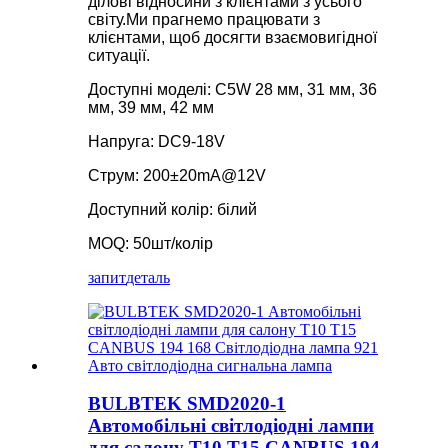
ділові відносини з клієнтами з усього
світу.Ми прагнемо працювати з
клієнтами, щоб досягти взаємовигідної
ситуації.
Доступні моделі: C5W 28 мм, 31 мм, 36
мм, 39 мм, 42 мм
Напруга: DC9-18V
Струм: 200±20mA@12V
Доступний колір: білий
MOQ: 50шт/колір
запит
деталь
BULBTEK SMD2020-1
Автомобільні світлодіодні лампи
для салону T10 T15 CANBUS 194