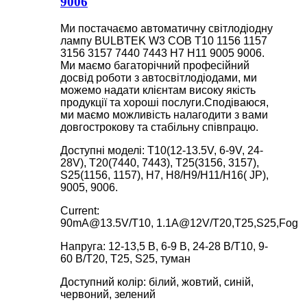
9006
Ми постачаємо автоматичну світлодіодну
лампу BULBTEK W3 COB T10 1156 1157
3156 3157 7440 7443 H7 H11 9005 9006.
Ми маємо багаторічний професійний
досвід роботи з автосвітлодіодами, ми
можемо надати клієнтам високу якість
продукції та хороші послуги.Сподіваюся,
ми маємо можливість налагодити з вами
довгострокову та стабільну співпрацю.
Доступні моделі: T10(12-13.5V, 6-9V, 24-
28V), T20(7440, 7443), T25(3156, 3157),
S25(1156, 1157), H7, H8/H9/H11/H16( JP),
9005, 9006.
Current:
90mA@13.5V/T10, 1.1A@12V/T20,T25,S25,Fog
Напруга: 12-13,5 В, 6-9 В, 24-28 В/T10, 9-
60 В/T20, T25, S25, туман
Доступний колір: білий, жовтий, синій,
червоний, зелений