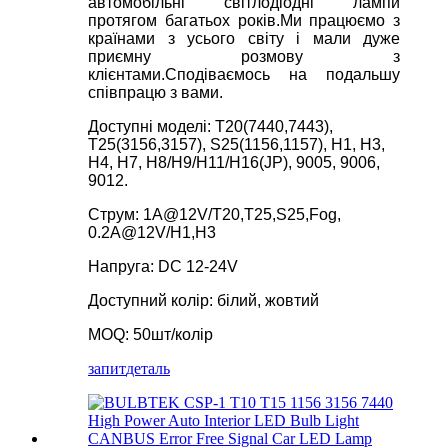
автомобільні світлодіодні лампи
протягом багатьох років.Ми працюємо з
країнами з усього світу і мали дуже
приємну розмову з
клієнтами.Сподіваємось на подальшу
співпрацю з вами.
Доступні моделі: T20(7440,7443),
T25(3156,3157), S25(1156,1157), H1, H3,
H4, H7, H8/H9/H11/H16(JP), 9005, 9006,
9012.
Струм: 1A@12V/T20,T25,S25,Fog,
0.2A@12V/H1,H3
Напруга: DC 12-24V
Доступний колір: білий, жовтий
MOQ: 50шт/колір
запит
деталь