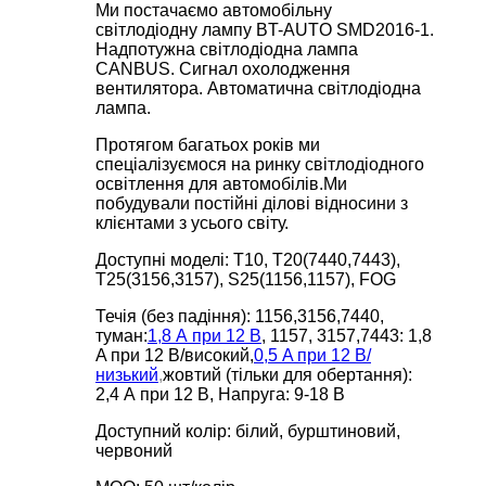
Ми постачаємо автомобільну
світлодіодну лампу BT-AUTO SMD2016-1.
Надпотужна світлодіодна лампа
CANBUS. Сигнал охолодження
вентилятора. Автоматична світлодіодна
лампа.
Протягом багатьох років ми
спеціалізуємося на ринку світлодіодного
освітлення для автомобілів.Ми
побудували постійні ділові відносини з
клієнтами з усього світу.
Доступні моделі: T10, T20(7440,7443),
T25(3156,3157), S25(1156,1157), FOG
Течія (без падіння): 1156,3156,7440,
туман:
1,8 А при 12 В
, 1157, 3157,7443: 1,8
A при 12 В/високий,
0,5 A при 12 В/
низький
,
жовтий (тільки для обертання):
2,4 А при 12 В, Напруга: 9-18 В
Доступний колір: білий, бурштиновий,
червоний