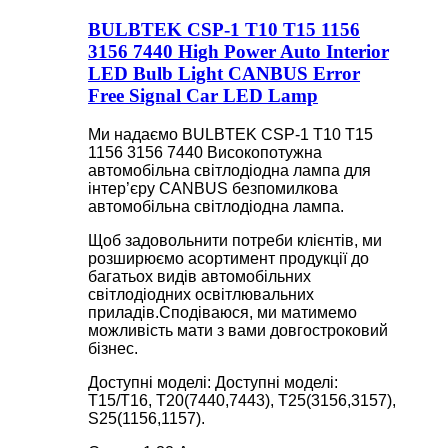
BULBTEK CSP-1 T10 T15 1156
3156 7440 High Power Auto Interior
LED Bulb Light CANBUS Error
Free Signal Car LED Lamp
Ми надаємо BULBTEK CSP-1 T10 T15
1156 3156 7440 Високопотужна
автомобільна світлодіодна лампа для
інтер’єру CANBUS безпомилкова
автомобільна світлодіодна лампа.
Щоб задовольнити потреби клієнтів, ми
розширюємо асортимент продукції до
багатьох видів автомобільних
світлодіодних освітлювальних
приладів.Сподіваюся, ми матимемо
можливість мати з вами довгостроковий
бізнес.
Доступні моделі: Доступні моделі:
T15/T16, T20(7440,7443), T25(3156,3157),
S25(1156,1157).