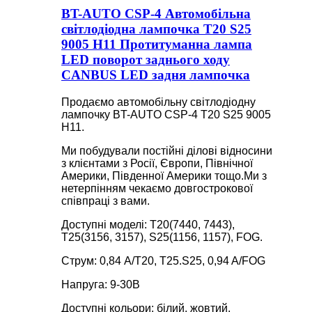
BT-AUTO CSP-4 Автомобільна
світлодіодна лампочка T20 S25
9005 H11 Протитуманна лампа
LED поворот заднього ходу
CANBUS LED задня лампочка
Продаємо автомобільну світлодіодну
лампочку BT-AUTO CSP-4 T20 S25 9005
H11.
Ми побудували постійні ділові відносини
з клієнтами з Росії, Європи, Північної
Америки, Південної Америки тощо.Ми з
нетерпінням чекаємо довгострокової
співпраці з вами.
Доступні моделі: T20(7440, 7443),
T25(3156, 3157), S25(1156, 1157), FOG.
Струм: 0,84 A/T20, T25.S25, 0,94 A/FOG
Напруга: 9-30В
Доступні кольори: білий, жовтий,