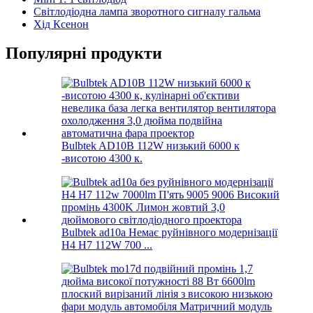
Світлодіодна лампа зворотного сигналу гальма
Хід Ксенон
Популярні продукти
Bulbtek AD10B 112W низький 6000 к
-висотою 4300 к.
Bulbtek ad10a Немає руйнівного модернізації
H4 H7 112W 700 ...