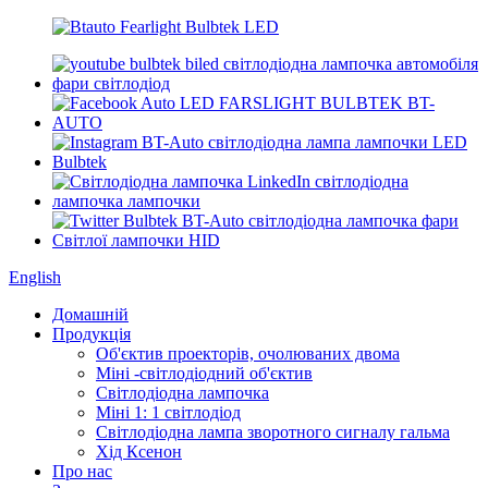
English
Домашній
Продукція
Об'єктив проекторів, очолюваних двома
Міні -світлодіодний об'єктив
Світлодіодна лампочка
Міні 1: 1 світлодіод
Світлодіодна лампа зворотного сигналу гальма
Хід Ксенон
Про нас