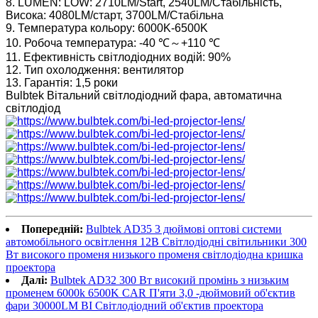
8. LUMEN: LOW: 2710LM/Start, 2540LM/Стабільність,
Висока: 4080LM/старт, 3700LM/Стабільна
9. Температура кольору: 6000K-6500K
10. Робоча температура: -40 ℃～+110 ℃
11. Ефективність світлодіодних водій: 90%
12. Тип охолодження: вентилятор
13. Гарантія: 1,5 роки
Bulbtek Вітальний світлодіодний фара, автоматична
світлодіод
Попередній:
Bulbtek AD35 3 дюймові оптові системи
автомобільного освітлення 12В Світлодіодні світильники 300
Вт високого променя низького променя світлодіодна кришка
проектора
Далі:
Bulbtek AD32 300 Вт високий промінь з низьким
променем 6000k 6500K CAR П'яти 3,0 -дюймовий об'єктив
фари 30000LM BI Світлодіодний об'єктив проектора