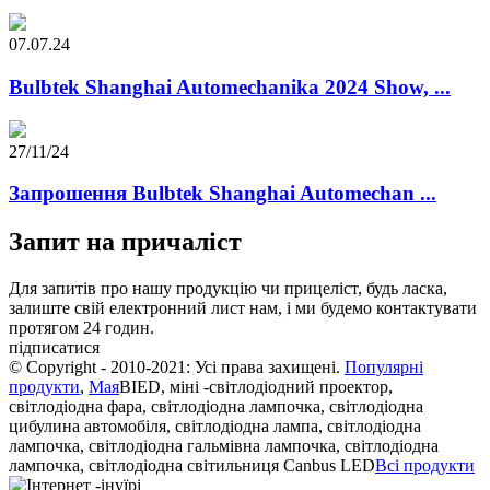
07.07.24
Bulbtek Shanghai Automechanika 2024 Show, ...
27/11/24
Запрошення Bulbtek Shanghai Automechan ...
Запит на причаліст
Для запитів про нашу продукцію чи прицеліст, будь ласка,
залиште свій електронний лист нам, і ми будемо контактувати
протягом 24 годин.
підписатися
© Copyright - 2010-2021: Усі права захищені.
Популярні
продукти
,
Мая
BIED, міні -світлодіодний проектор,
світлодіодна фара, світлодіодна лампочка, світлодіодна
цибулина автомобіля, світлодіодна лампа, світлодіодна
лампочка, світлодіодна гальмівна лампочка, світлодіодна
лампочка, світлодіодна світильниця Canbus LED
Всі продукти