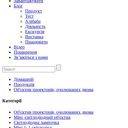
Завантажувати
Блог
Продукт
Тест
Алібаба
Діяльність
Екскурсія
Виставка
Працювати
Відео
Поширення
Зв’яжіться з нами
Домашній
Продукція
Об'єктив проекторів, очолюваних двома
Категорії
Об'єктив проекторів, очолюваних двома
Міні -світлодіодний об'єктив
Світлодіодна лампочка
Міні 1: 1 світлодіод