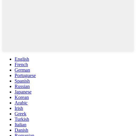
English
French
German
Portuguese
Spanish
Russian
Japanese
Korean
Arabic
Irish
Greek
Turkish
Italian
Danish
Romanian