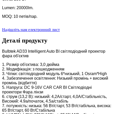
Lumen: 20000lm.
MOQ: 10 петів/пар.
Надішліть нам електронний лист
Деталі продукту
Bulbtek AD33 Intelligent Auto BI світлодіодний проектор
фара об'єктив
1. Розмір об'єктива: 3,0 дюйма
2. Модифікація: з пошкодженням
3. Чіпки: світлодіодний модуль 6*низький, 1 Osram*High
4. Забезпечення освітлення: Низький промінь + високий
промінь (відбиття)
5. Напруга: DC 9-16V CAR CAR BI Світлодіодні
проектори Фара лінзи
6. струм (13,2 В): низький: 4,2А/старт, 4,0А/Стабільність,
Високий: 4.9a/початок, 4.5a/стабіль
7. потужність: низька: 56 Вт/старт, 53 Вт/стабільна, висока:
65 Вт/старт, 60 Вт/Стабільна