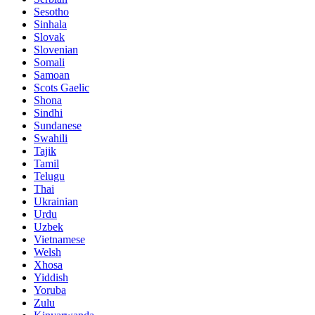
Sesotho
Sinhala
Slovak
Slovenian
Somali
Samoan
Scots Gaelic
Shona
Sindhi
Sundanese
Swahili
Tajik
Tamil
Telugu
Thai
Ukrainian
Urdu
Uzbek
Vietnamese
Welsh
Xhosa
Yiddish
Yoruba
Zulu