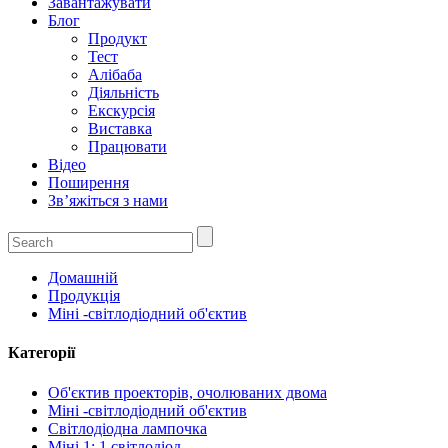
Завантажувати
Блог
Продукт
Тест
Алібаба
Діяльність
Екскурсія
Виставка
Працювати
Відео
Поширення
Зв’яжіться з нами
Домашній
Продукція
Міні -світлодіодний об'єктив
Категорії
Об'єктив проекторів, очолюваних двома
Міні -світлодіодний об'єктив
Світлодіодна лампочка
Міні 1: 1 світлодіод