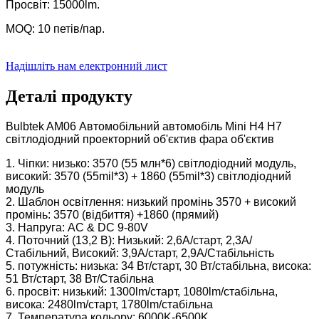
Просвіт: 15000lm.
MOQ: 10 петів/пар.
Надішліть нам електронний лист
Деталі продукту
Bulbtek AM06 Автомобільний автомобіль Mini H4 H7
світлодіодний проекторний об'єктив фара об'єктив
1. Чіпки: низько: 3570 (55 млн*6) світлодіодний модуль,
високий: 3570 (55mil*3) + 1860 (55mil*3) світлодіодний
модуль
2. Шаблон освітлення: низький промінь 3570 + високий
промінь: 3570 (відбиття) +1860 (прямий)
3. Напруга: AC & DC 9-80V
4. Поточний (13,2 В): Низький: 2,6А/старт, 2,3A/
Стабільний, Високий: 3,9А/старт, 2,9А/Стабільність
5. потужність: низька: 34 Вт/старт, 30 Вт/стабільна, висока:
51 Вт/старт, 38 Вт/Стабільна
6. просвіт: низький: 1300lm/старт, 1080lm/стабільна,
висока: 2480lm/старт, 1780lm/стабільна
7. Температура кольору: 6000K-6500K