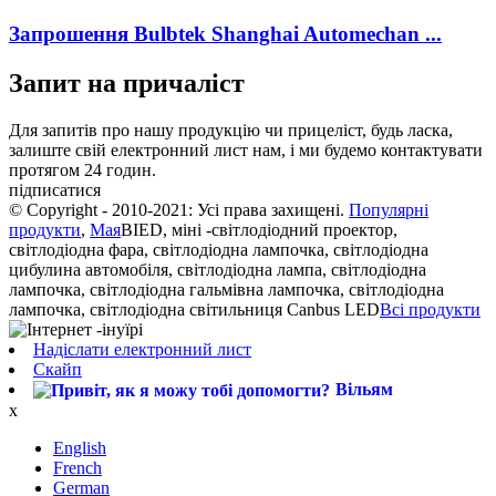
Запрошення Bulbtek Shanghai Automechan ...
Запит на причаліст
Для запитів про нашу продукцію чи прицеліст, будь ласка,
залиште свій електронний лист нам, і ми будемо контактувати
протягом 24 годин.
підписатися
© Copyright - 2010-2021: Усі права захищені.
Популярні
продукти
,
Мая
BIED, міні -світлодіодний проектор,
світлодіодна фара, світлодіодна лампочка, світлодіодна
цибулина автомобіля, світлодіодна лампа, світлодіодна
лампочка, світлодіодна гальмівна лампочка, світлодіодна
лампочка, світлодіодна світильниця Canbus LED
Всі продукти
Надіслати електронний лист
Скайп
Вільям
x
English
French
German