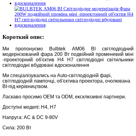
Короткий опис:
Ми пропонуємо Bulbtek AM06 BI світлодіодний
модернізований фара 200 Вт подвійний променевий міні
-проекторний об'єктив H4 H7 світлодіодні світильники
світлодіодні вбудовані вдосконалення
Ми спеціалізувались на Auto-світлодіодній фарі,
світлодіодній лампочці, об'єктива проектора, очолювана
BI-під керівництвом.
Ласкаво просимо OEM та ODM, ексклюзивні партнери.
Доступні моделі: H4, H7
Напруга: AC & DC 9-80V
Сила: 200 Вт