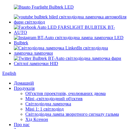
English
Домашній
Продукція
Об'єктив проекторів, очолюваних двома
Міні -світлодіодний об'єктив
Світлодіодна лампочка
Міні 1: 1 світлодіод
Світлодіодна лампа зворотного сигналу гальма
Хід Ксенон
Про нас