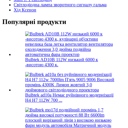
Світлодіодна лампа зворотного сигналу гальма
Хід Ксенон
Популярні продукти
Bulbtek AD10B 112W низький 6000 к
-висотою 4300 к.
Bulbtek ad10a Немає руйнівного модернізації
H4 H7 112W 700 ...