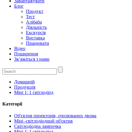
Завантажувати
Блог
Продукт
Тест
Алібаба
Діяльність
Екскурсія
Виставка
Працювати
Відео
Поширення
Зв’яжіться з нами
Домашній
Продукція
Міні 1: 1 світлодіод
Категорії
Об'єктив проекторів, очолюваних двома
Міні -світлодіодний об'єктив
Світлодіодна лампочка
Міні 1: 1 світлодіод