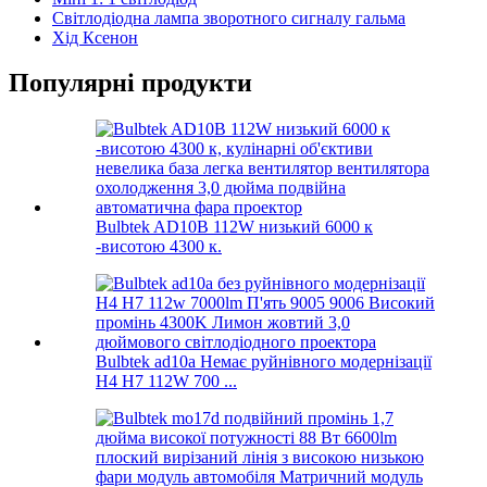
Світлодіодна лампа зворотного сигналу гальма
Хід Ксенон
Популярні продукти
Bulbtek AD10B 112W низький 6000 к
-висотою 4300 к.
Bulbtek ad10a Немає руйнівного модернізації
H4 H7 112W 700 ...