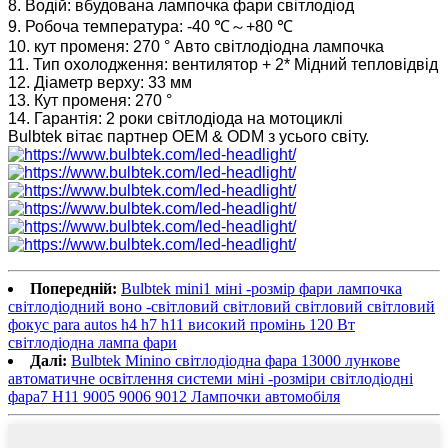
8. Водій: вбудована лампочка фари світлодіод
9. Робоча температура: -40 ℃～+80 ℃
10. кут променя: 270 ° Авто світлодіодна лампочка
11. Тип охолодження: вентилятор + 2* Мідний тепловідвід
12. Діаметр верху: 33 мм
13. Кут променя: 270 °
14. Гарантія: 2 роки світлодіода на мотоциклі
Bulbtek вітає партнер OEM & ODM з усього світу.
Попередній:
Bulbtek mini1 міні -розмір фари лампочка
світлодіодний воно -світловий світловий світловий світловий
фокус para autos h4 h7 h11 високий промінь 120 Вт
світлодіодна лампа фари
Далі:
Bulbtek Minino світлодіодна фара 13000 лункове
автоматичне освітлення системи міні -розміри світлодіодні
фара7 H11 9005 9006 9012 Лампочки автомобіля