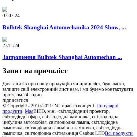
07.07.24
Bulbtek Shanghai Automechanika 2024 Show, ...
27/11/24
Запрошення Bulbtek Shanghai Automechan ...
Запит на причаліст
Для запитів про нашу продукцію чи прицеліст, будь ласка,
залиште свій електронний лист нам, і ми будемо контактувати
протягом 24 годин.
підписатися
© Copyright - 2010-2021: Усі права захищені.
Популярні
продукти
,
Мая
BIED, міні -світлодіодний проектор,
світлодіодна фара, світлодіодна лампочка, світлодіодна
цибулина автомобіля, світлодіодна лампа, світлодіодна
лампочка, світлодіодна гальмівна лампочка, світлодіодна
лампочка, світлодіодна світильниця Canbus LED
Всі продукти