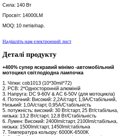
Сила: 140 Вт
Просвіт: 14000LM
MOQ: 10 петів/пар.
Надішліть нам електронний лист
Деталі продукту
+400% супер яскравий мінімо -автомобільний
мотоцикл світлодіодна лампочка
1. Чіпки: cob1013 (10*30mil*72)
2. PCB: 2*Односторонній алюміній
3. Напруга: DC 9-60V & AC 6-50V (для мотоцикла)
4. Поточний: Високий: 2,2А/старт, 1,9А/Стабільний,
Низький: 1,0А/старт, 0,95A/Стабільність
5. потужність: високий: 30 Вт/старт, 25 Вт/стабільна,
низька: 13,2 Вт/старт, 12,8 Вт/Стабільність
6. Лумен: Високий: 2400lm/старт, 2100lm/стабільна,
низька: 1500lm/старт, 1450lm/стабільна
7. Температура кольору: 6000K-6500K